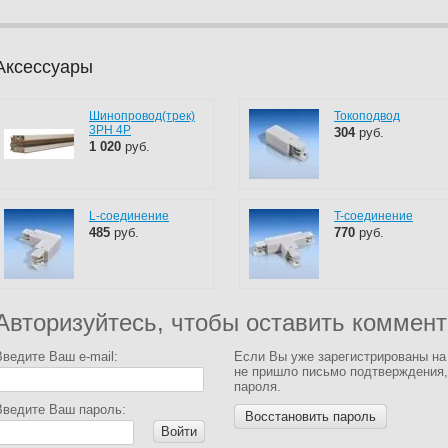
Аксессуары
Шинопровод(трек)
Токоподвод
3PH 4P
304
руб.
1 020
руб.
L-соединение
T-соединение
485
руб.
770
руб.
Авторизуйтесь, чтобы оставить коммен
Введите Ваш e-mail:
Если Вы уже зарегистрированы на
не пришло письмо подтверждения,
пароля.
Введите Ваш пароль:
Восстановить пароль
Войти