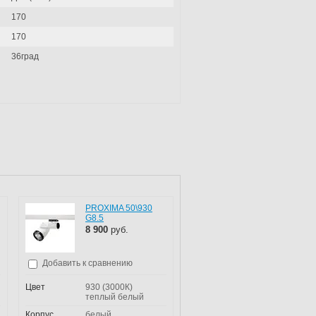
170
170
36град
PROXIMA 50\930
G8.5
8 900
руб.
Добавить к сравнению
Цвет
930 (3000К)
теплый белый
Корпус
белый