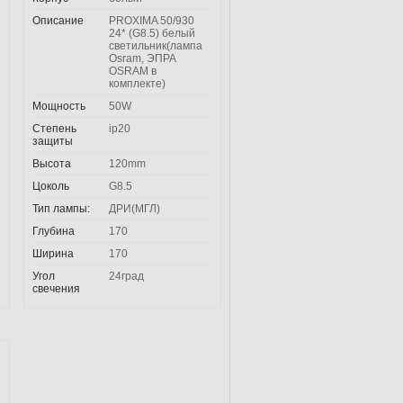
Описание
PROXIMA 50/930
24* (G8.5) белый
светильник(лампа
Osram, ЭПРА
OSRAM в
комплекте)
Мощность
50W
Степень
ip20
защиты
Высота
120mm
Цоколь
G8.5
Тип лампы:
ДРИ(МГЛ)
Глубина
170
Ширина
170
Угол
24град
свечения