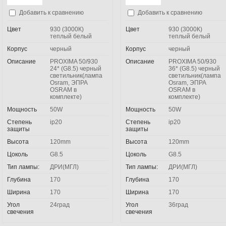
Добавить к сравнению
Добавить к сравнению
Цвет
930 (3000К)
Цвет
930 (3000К)
теплый белый
теплый белый
Корпус
черный
Корпус
черный
Описание
PROXIMA 50/930
Описание
PROXIMA 50/930
24* (G8.5) черный
36* (G8.5) черный
светильник(лампа
светильник(лампа
Osram, ЭПРА
Osram, ЭПРА
OSRAM в
OSRAM в
комплекте)
комплекте)
Мощность
50W
Мощность
50W
Степень
ip20
Степень
ip20
защиты
защиты
Высота
120mm
Высота
120mm
Цоколь
G8.5
Цоколь
G8.5
Тип лампы:
ДРИ(МГЛ)
Тип лампы:
ДРИ(МГЛ)
Глубина
170
Глубина
170
Ширина
170
Ширина
170
Угол
24град
Угол
36град
свечения
свечения