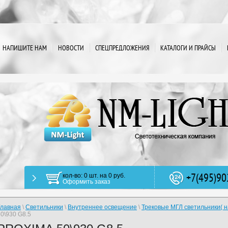
НАПИШИТЕ НАМ
НОВОСТИ
СПЕЦПРЕДЛОЖЕНИЯ
КАТАЛОГИ И ПРАЙСЫ
+7(495)90
кол-во: 0 шт. на 0 руб.
Оформить заказ
Главная
\
Светильники
\
Внутреннее освещение
\
Трековые МГЛ светильники( 
50\930 G8.5