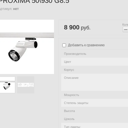
PROXIMA 50\930 G8.5
Артикул:
нет
Кол
8 900
руб.
−
Добавить к сравнению
Производитель
Цвет
Корпус
Описание
Мощность
Степень защиты
Высота
Цоколь
Тип лампы: