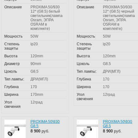
Описание
PROXIMA 50/930
Описание
PROXIMA 50/930
12* (G8.5) белый
12* (G8.5) черный
светильник(лампа
светильник(лампа
Osram, ЭПРА
Osram, ЭПРА
OSRAM в
OSRAM в
комплекте)
комплекте)
Мощность
50W
Мощность
50W
Степень
ip20
Степень
ip20
защиты
защиты
Высота
120mm
Высота
120mm
Диаметр
90mm
Цоколь
G8.5
Цоколь
G8.5
Тип лампы:
ДРИ(МГЛ)
Тип лампы:
ДРИ(МГЛ)
Глубина
170
Глубина
170
Ширина
170
Ширина
170mm
Угол
12град
свечения
Угол
12град
свечения
PROXIMA 50\930
PROXIMA 50\930
G8.5
G8.5
8 900
руб.
8 900
руб.