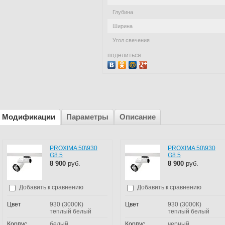
Глубина
Ширина
Угол свечения
поделиться
Модификации
Параметры
Описание
PROXIMA 50\930
PROXIMA 50\930
G8.5
G8.5
8 900
руб.
8 900
руб.
Добавить к сравнению
Добавить к сравнению
Цвет
930 (3000К)
Цвет
930 (3000К)
теплый белый
теплый белый
Корпус
белый
Корпус
черный