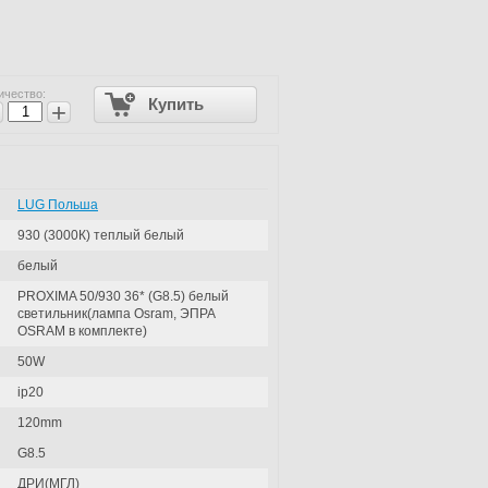
ичество:
Купить
+
LUG Польша
930 (3000К) теплый белый
белый
PROXIMA 50/930 36* (G8.5) белый
светильник(лампа Osram, ЭПРА
OSRAM в комплекте)
50W
ip20
120mm
G8.5
ДРИ(МГЛ)