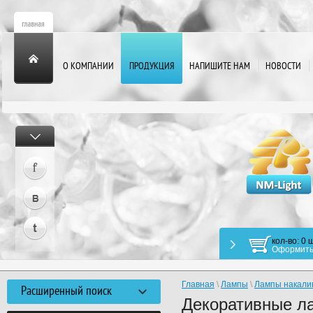
О КОМПАНИИ
ПРОДУКЦИЯ
НАПИШИТЕ НАМ
НОВОСТИ
кол-во: 0 ш
Оформить
Главная
\
Лампы
\
Лампы накали
Расширенный поиск
Декоративные л