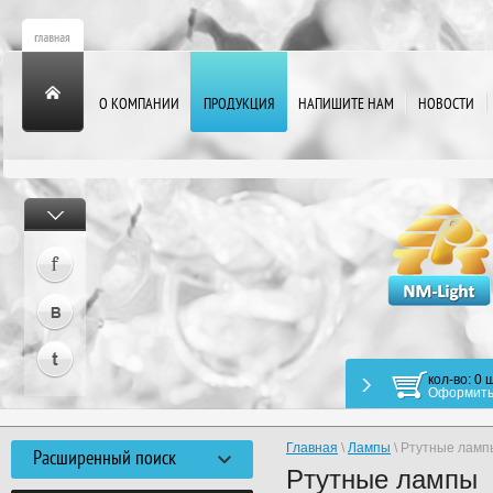
О КОМПАНИИ
ПРОДУКЦИЯ
НАПИШИТЕ НАМ
НОВОСТИ
кол-во: 0 ш
Оформить
Главная
\
Лампы
\ Ртутные ламп
Расширенный поиск
Ртутные лампы