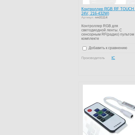
Контроллер RGB RF TOUCH 
24V, 216-432W)
Артикул:
nm31114
Контроллер RGB для
светодиодной ленты. С
сенсорным RF(радио) пультом 
комплекте
Добавить к сравнению
IC
Производитель