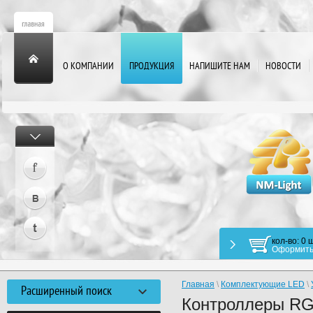
О КОМПАНИИ
ПРОДУКЦИЯ
НАПИШИТЕ НАМ
НОВОСТИ
кол-во: 0 ш
Оформить
Главная
\
Комплектующие LED
\
Расширенный поиск
Контроллеры R