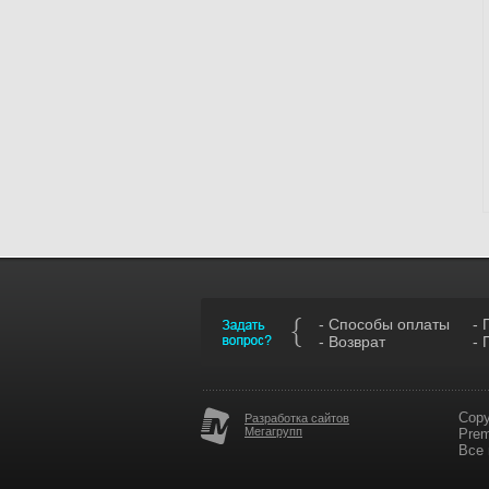
- Способы оплаты
- 
- Возврат
- 
Copy
Разработка сайтов
Мегагрупп
Pre
Все