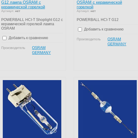
G12 лампа OSRAM с
OSRAM с керамической
керамической горелкой
горелкой
Артикул:
нет
Артикул:
нет
POWERBALL HCI-T Shoplight G12 с
POWERBALL HCI-T G12
керамической горелкой лампа
OSRAM
Добавить к сравнению
Добавить к сравнению
OSRAM
Производитель
GERMANY
OSRAM
Производитель
GERMANY