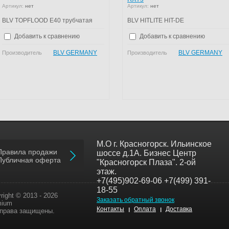
Артикул:
нет
Артикул:
нет
BLV TOPFLOOD E40 трубчатая
BLV HITLITE HIT-DE
Добавить к сравнению
Добавить к сравнению
BLV GERMANY
BLV GERMANY
Производитель
Производитель
М.О г. Красногорск. Ильинское
Правила продажи
шоссе д.1А. Бизнес Центр
Публичная оферта
"Красногорск Плаза". 2-ой
этаж.
+7(495)902-69-06 +7(499) 391-
18-55
right © 2013 - 2026
Заказать обратный звонок
mium
Контакты
Оплата
Доставка
 права защищены.