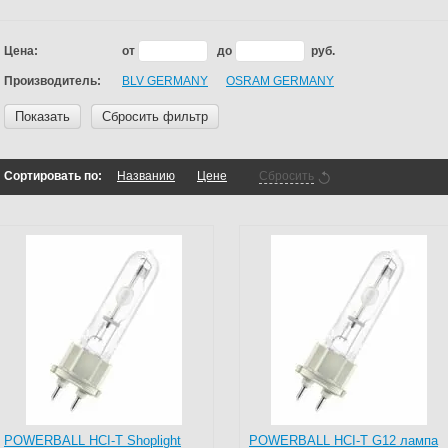
Цена:
от
до
руб.
Производитель:
BLV GERMANY
OSRAM GERMANY
Показать
Сбросить фильтр
Сортировать по:
Названию
Цене
Сбросить
POWERBALL HCI-T Shoplight
POWERBALL HCI-T G12 лампа