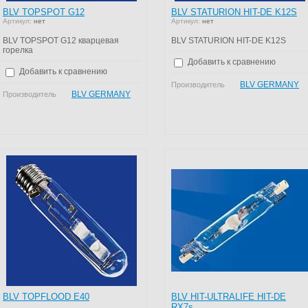
BLV TOPSPOT G12
BLV STATURION HIT-DE K12S
Артикул:
нет
Артикул:
нет
BLV TOPSPOT G12 кварцевая
BLV STATURION HIT-DE K12S
горелка
Добавить к сравнению
Добавить к сравнению
BLV GERMANY
Производитель
BLV GERMANY
Производитель
BLV TOPFLOOD E40
BLV HIT-ULTRALIFE HIT-DE
RX7s