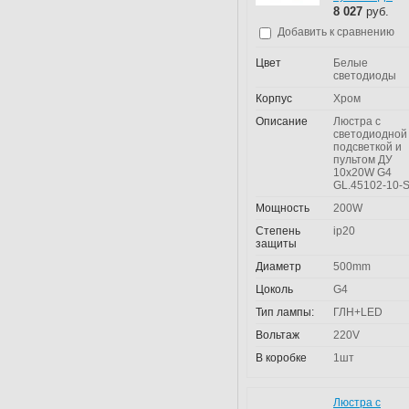
8 027
руб.
Добавить к сравнению
Цвет
Белые
светодиоды
Корпус
Хром
Описание
Люстра с
светодиодной
подсветкой и
пультом ДУ
10x20W G4
GL.45102-10-
Мощность
200W
Степень
ip20
защиты
Диаметр
500mm
Цоколь
G4
Тип лампы:
ГЛН+LED
Вольтаж
220V
В коробке
1шт
Люстра с