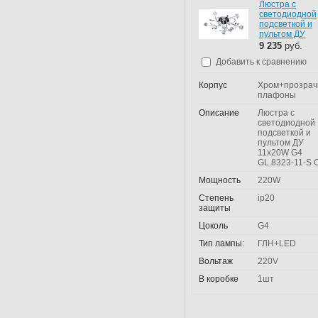
Люстра с
светодиодной
подсветкой и
пультом ДУ
9 235
руб.
Добавить к сравнению
Корпус
Хром+прозра
плафоны
Описание
Люстра с
светодиодной
подсветкой и
пультом ДУ
11x20W G4
GL.8323-11-S 
Мощность
220W
Степень
ip20
защиты
Цоколь
G4
Тип лампы:
ГЛН+LED
Вольтаж
220V
В коробке
1шт