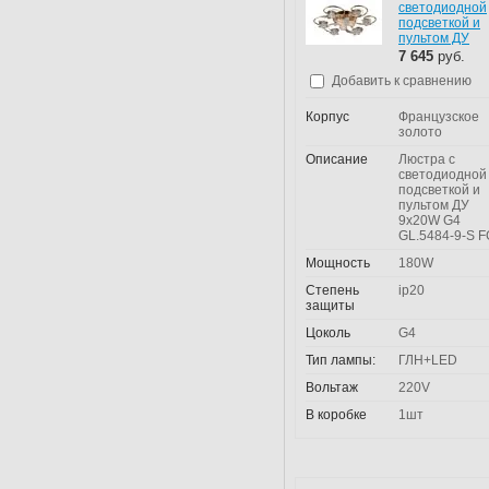
светодиодной
подсветкой и
пультом ДУ
7 645
руб.
Добавить к сравнению
Корпус
Французское
золото
Описание
Люстра с
светодиодной
подсветкой и
пультом ДУ
9x20W G4
GL.5484-9-S 
Мощность
180W
Степень
ip20
защиты
Цоколь
G4
Тип лампы:
ГЛН+LED
Вольтаж
220V
В коробке
1шт