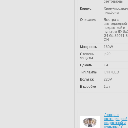
светодиоды
Корпус
Хром+прозра
плафоны
Описание
Люстра с
светодиодной
подсветкой и
пультом ДУ 8
G4 GL.85071-8
CH
Мощность
160W
Степень
ip20
защиты
Цоколь
G4
Тип лампы:
ГЛН+LED
Вольтаж
220V
В коробке
1шт
Люстра с
светодиодной
подсветкой и
пультом ДУ