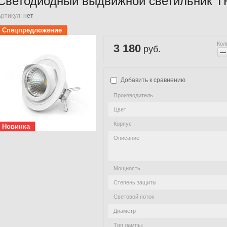
Светодиодный выдвижной светильник T
Артикул:
нет
Спецпредложение
Кол
3 180
руб.
−
Добавить к сравнению
Производитель
Цвет
Корпус
Новинка
Описание
Мощность
Степень защиты
Световой поток
Диаметр
Тип лампы: