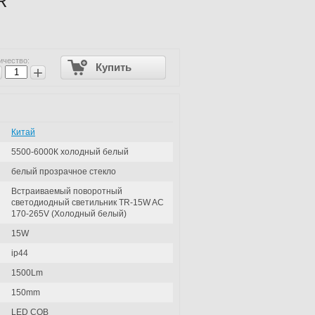
R
ичество:
Купить
+
Китай
5500-6000К холодный белый
белый прозрачное стекло
Встраиваемый поворотный
светодиодный светильник TR-15W AC
170-265V (Холодный белый)
15W
ip44
1500Lm
150mm
LED COB