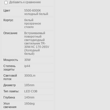
Добавить к сравнению
Цвет
5500-6000К
холодный белый
Корпус
белый
прозрачное
стекло
Описание
Встраиваемый
поворотный
светодиодный
светильник TR-
30W AC 170-265V
(Холодный
белый)
Мощность
30W
Степень
ip44
защиты
Световой
3000Lm
поток
Диаметр
185mm
Тип лампы:
LED COB
Глубина
140mm
Угол
160deg
свечения