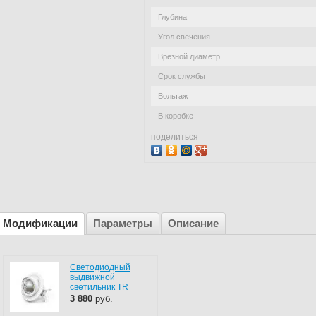
Глубина
Угол свечения
Врезной диаметр
Срок службы
Вольтаж
В коробке
поделиться
Модификации
Параметры
Описание
Светодиодный
выдвижной
светильник TR
3 880
руб.