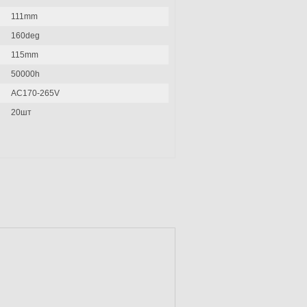
111mm
160deg
115mm
50000h
AC170-265V
20шт