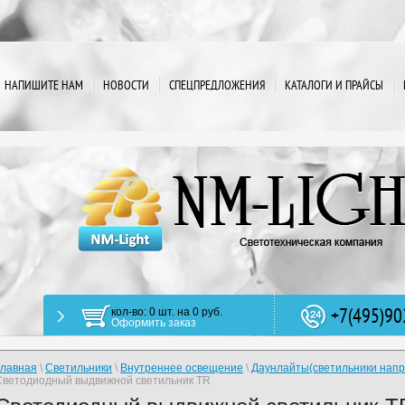
НАПИШИТЕ НАМ
НОВОСТИ
СПЕЦПРЕДЛОЖЕНИЯ
КАТАЛОГИ И ПРАЙСЫ
+7(495)90
кол-во: 0 шт. на 0 руб.
Оформить заказ
Главная
\
Светильники
\
Внутреннее освещение
\
Даунлайты(светильники напр
Светодиодный выдвижной светильник TR