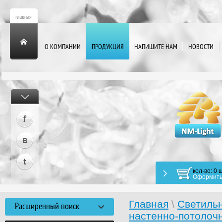
О КОМПАНИИ
ПРОДУКЦИЯ
НАПИШИТЕ НАМ
НОВОСТИ
кол-во: 0 ш
Оформить
Главная
\
Светиль
Расширенный поиск
настенно-потолоч