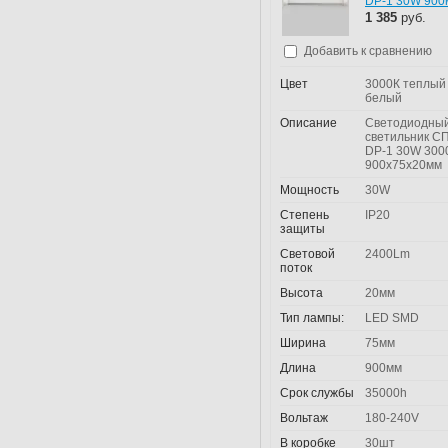
DP-1 30W 900
1 385
руб.
Добавить к сравнению
Цвет
3000К теплый
белый
Описание
Светодиодны
светильник С
DP-1 30W 300
900х75х20мм
Мощность
30W
Степень
IP20
защиты
Световой
2400Lm
поток
Высота
20мм
Тип лампы:
LED SMD
Ширина
75мм
Длина
900мм
Срок службы
35000h
Вольтаж
180-240V
В коробке
30шт