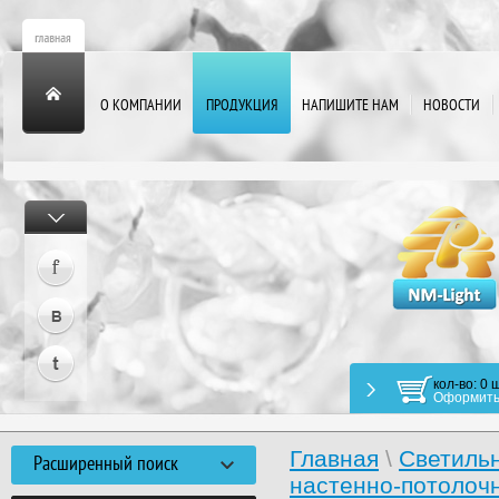
О КОМПАНИИ
ПРОДУКЦИЯ
НАПИШИТЕ НАМ
НОВОСТИ
кол-во: 0 ш
Оформить
Главная
\
Светиль
Расширенный поиск
настенно-потолоч