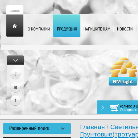
О КОМПАНИИ
ПРОДУКЦИЯ
НАПИШИТЕ НАМ
НОВОСТИ
кол-во: 0 ш
Оформить
Главная
\
Светиль
Расширенный поиск
Грунтовые(тротуа