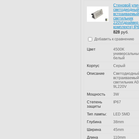
Стеновой ули
светодиодный
встраиваемый
светильник
220V(драйвер
комплекте) IP
828
руб.
Добавить к сравнению
Цвет
4500K
универсальны
белый
Корпус
Серый
Описание
Светодиодны
встраиваемый
светильник A0
9L220V
Мощность
3W
Степень
IP67
защиты
Тип лампы:
LED SMD
Глубина
38mm
Ширина
45mm
Длина
110mm