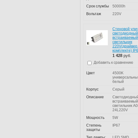
Срок службы
50000h
Вольтаж
220V
Стеновой ули
светодиодный
встраиваемый
светильник
220V(драйвер
комплекте) IP
1 428
руб.
Добавить к сравнению
Цвет
4500K
универсальны
белый
Корпус
Серый
Описание
Светодиодны
встраиваемый
светильник A0
24L220V
Мощность
5W
Степень
IP67
защиты
Тип лампы:
LED SMD