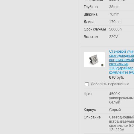
Глубина
38mm
Ширина
70mm
Длина
170mm
Срок службы
50000h
Вольтаж
220V
Стеновой ули
светодиодный
встраиваемый
светильник
220V(драйвер
комплекте) IP
870
руб.
Добавить к сравнению
Цвет
4500K
универсальны
белый
Корпус
Серый
Описание
Светодиодны
встраиваемый
светильник B0
12L220V