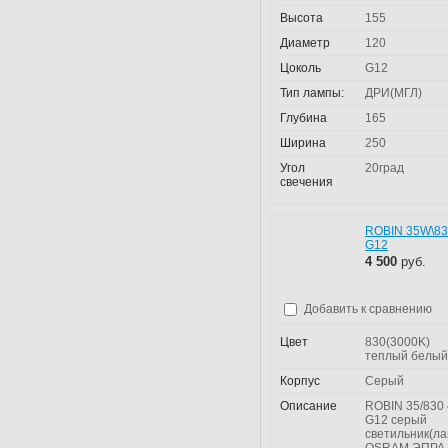
Высота
155
Диаметр
120
Цоколь
G12
Тип лампы:
ДРИ(МГЛ)
Глубина
165
Ширина
250
Угол
20град
свечения
ROBIN 35W\8
G12
4 500
руб.
Добавить к сравнению
Цвет
830(3000K)
теплый белый
Корпус
Серый
Описание
ROBIN 35/830 
G12 серый
светильник(л