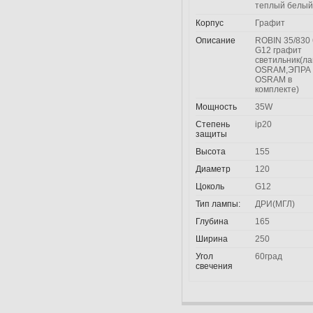
теплый белый
Корпус
Графит
Описание
ROBIN 35/830 
G12 графит
светильник(л
OSRAM,ЭПРА
OSRAM в
комплекте)
Мощность
35W
Степень
ip20
защиты
Высота
155
Диаметр
120
Цоколь
G12
Тип лампы:
ДРИ(МГЛ)
Глубина
165
Ширина
250
Угол
60град
свечения