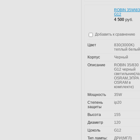
ROBIN 35W\8
G12
4 500
руб.
Добавить к сравнению
Цвет
830(3000K)
теплый белый
Корпус
Черный
Описание
ROBIN 35/830 
G12 черный
светильник(л
OSRAM,ЭПРА
OSRAM в
комплекте)
Мощность
35W
Степень
ip20
защиты
Высота
155
Диаметр
120
Цоколь
G12
Тип лампы:
ДРИ(МГЛ)