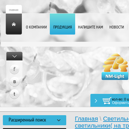
О КОМПАНИИ
ПРОДУКЦИЯ
НАПИШИТЕ НАМ
НОВОСТИ
кол-во: 0 ш
Оформить
Главная
\
Светиль
Расширенный поиск
светильники( на 