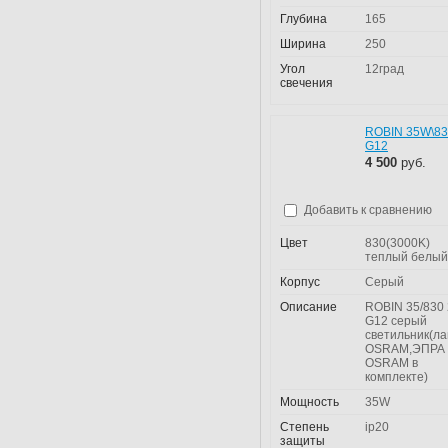
Глубина
165
Ширина
250
Угол
12град
свечения
ROBIN 35W\8
G12
4 500
руб.
Добавить к сравнению
Цвет
830(3000K)
теплый белый
Корпус
Серый
Описание
ROBIN 35/830 
G12 серый
светильник(л
OSRAM,ЭПРА
OSRAM в
комплекте)
Мощность
35W
Степень
ip20
защиты