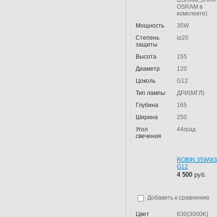
OSRAM,ЭПРА
OSRAM в
комплекте)
Мощность
35W
Степень
ip20
защиты
Высота
155
Диаметр
120
Цоколь
G12
Тип лампы:
ДРИ(МГЛ)
Глубина
165
Ширина
250
Угол
44град
свечения
ROBIN 35W\8
G12
4 500
руб.
Добавить к сравнению
Цвет
830(3000K)