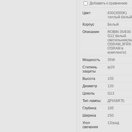
Добавить к сравнению
Цвет
830(3000K)
теплый белый
Корпус
Белый
Описание
ROBIN 35/830 
G12 белый
светильник(л
OSRAM,ЭПРА
OSRAM в
комплекте)
Мощность
35W
Степень
ip20
защиты
Высота
155
Диаметр
120
Цоколь
G12
Тип лампы:
ДРИ(МГЛ)
Глубина
165
Ширина
250
Угол
12град
свечения