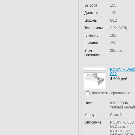
Высота
155
Диаметр
120
Цоколь
G12
Тип лампы:
ДРИ(МГЛ)
Глубина
165
Ширина
250
Угол
20град
свечения
ROBIN 70W\8
G12
4 500
руб.
Добавить к сравнению
Цвет
830(3000K)
теплый белый
Корпус
Серый
Описание
ROBIN 70/830 
G12 серый
светильник(л