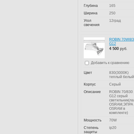
Глубина
165
Ширина
250
Угол
12град
свечения
ROBIN 70W\8
G12
4 500
руб.
Добавить к сравнению
Цвет
830(3000K)
теплый белый
Корпус
Серый
Описание
ROBIN 70/830 
G12 серый
светильник(л
OSRAM,ЭПРА
OSRAM в
комплекте)
Мощность
70W
Степень
ip20
защиты