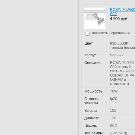
ROBIN 70W\8
G12
4 500
руб.
Добавить к сравнению
Цвет
830(3000K)
теплый белый
Корпус
Черный
Описание
ROBIN 70/830 
G12 черный
светильник(л
OSRAM,ЭПРА
OSRAM в
комплекте)
Мощность
70W
Степень
ip20
защиты
Высота
155
Диаметр
120
Цоколь
G12
Тип лампы:
ДРИ(МГЛ)