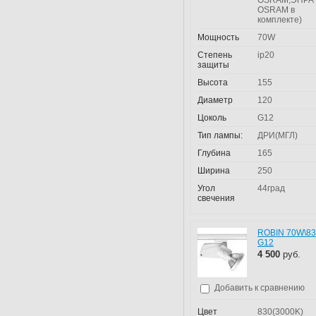
OSRAM,ЭПРА
OSRAM в
комплекте)
Мощность
70W
Степень
ip20
защиты
Высота
155
Диаметр
120
Цоколь
G12
Тип лампы:
ДРИ(МГЛ)
Глубина
165
Ширина
250
Угол
44град
свечения
ROBIN 70W\8
G12
4 500
руб.
Добавить к сравнению
Цвет
830(3000K)