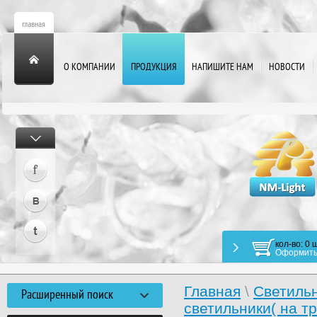
О КОМПАНИИ
ПРОДУКЦИЯ
НАПИШИТЕ НАМ
НОВОСТИ
кол-во: 0 ш
Оформить
Главная
\
Светиль
Расширенный поиск
светильники( на 