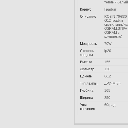
теплый белый
Корпус
Графит
Описание
ROBIN 70/830 
G12 графит
светильник(л
OSRAM,ЭПРА
OSRAM в
комплекте)
Мощность
70W
Степень
ip20
защиты
Высота
155
Диаметр
120
Цоколь
G12
Тип лампы:
ДРИ(МГЛ)
Глубина
165
Ширина
250
Угол
60град
свечения