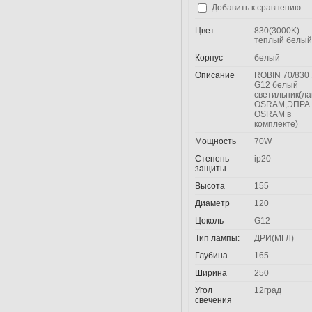
Добавить к сравнению
Цвет
830(3000K)
теплый белый
Корпус
белый
Описание
ROBIN 70/830 
G12 белый
светильник(л
OSRAM,ЭПРА
OSRAM в
комплекте)
Мощность
70W
Степень
ip20
защиты
Высота
155
Диаметр
120
Цоколь
G12
Тип лампы:
ДРИ(МГЛ)
Глубина
165
Ширина
250
Угол
12град
свечения